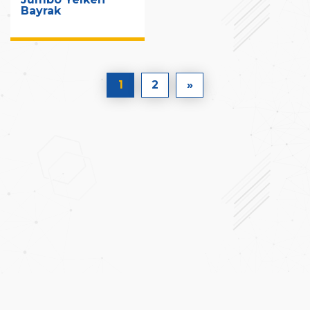
Bayrak
1
2
»